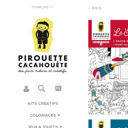

FRANÇAIS
BACK

(0)
KITS CRÉATIFS


COLORIAGES

JEUX & JOUETS