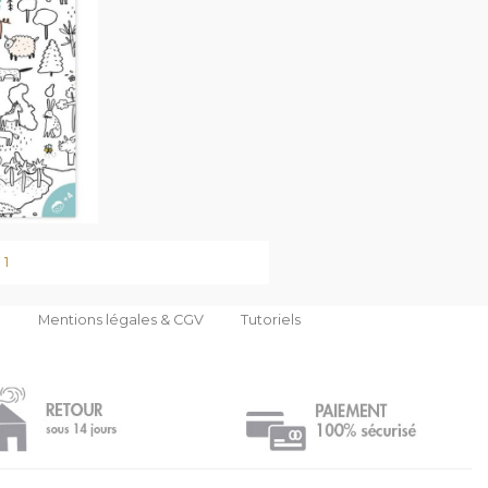
1
n
Mentions légales & CGV
Tutoriels
tations. Personnalisez vos préférences pour contrôler la manière don