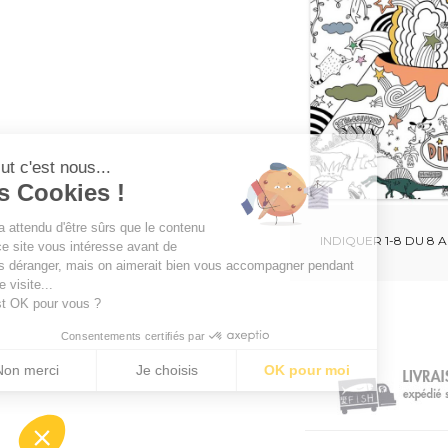
Salut c'est nous...

les Cookies !
On a attendu d'être sûrs que le contenu
INDIQUER 1-8 DU 8 A
de ce site vous intéresse avant de
vous déranger, mais on aimerait bien vous accompagner pendant
votre visite...
C'est OK pour vous ?
Consentements certifiés par
Non merci
Je choisis
OK pour moi
Plateforme de Gestion du Consentement : Personnalisez vos Opt
Axeptio consent
Notre plateforme vous permet d'adapter et de gérer vos paramètres