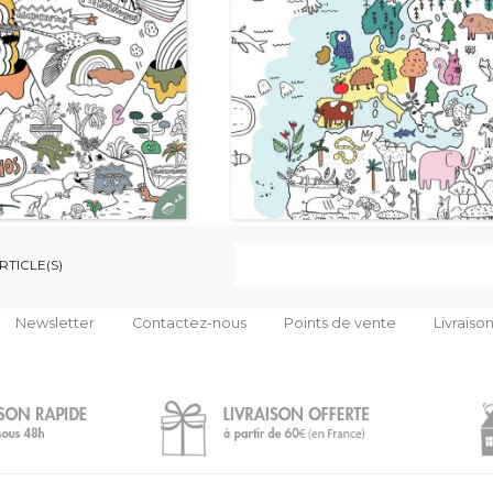

RTICLE(S)
Newsletter
Contactez-nous
Points de vente
Livraiso
ions
 de confidentialité, en garantissant la conformité avec les réglemen