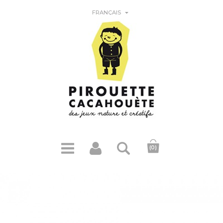

FRANÇAIS
(0)