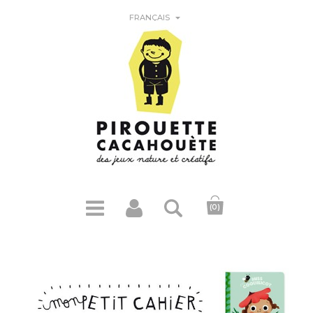

FRANÇAIS
(0)