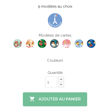
9 modèles au choix
Modèles de cartes
Miss
Miss
Miss
Miss
Mister
Mister
Miss
Coquelicot
Crapule
Aventure
Opera
Dream
Rollin
Litterature
Couleurs
Quantité

AJOUTER AU PANIER