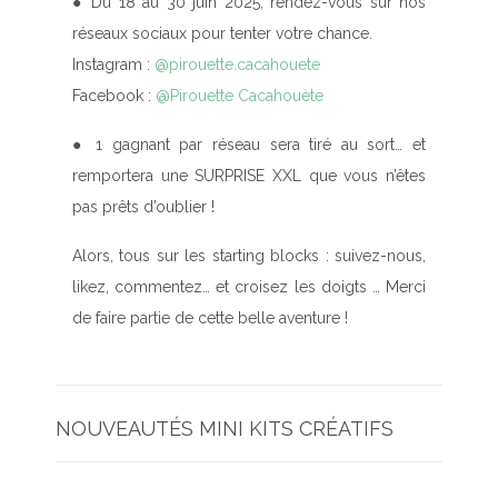
●
Du 18 au 30 juin 2025
, rendez-vous sur nos
réseaux sociaux pour tenter votre chance.
Instagram
:
@pirouette.cacahouete
Facebook
:
@Pirouette Cacahouète
●
1 gagnant par réseau
sera tiré au sort… et
remportera une
SURPRISE XXL
que vous n’êtes
pas prêts d’oublier !
Alors, tous sur les starting blocks : suivez-nous,
likez, commentez… et croisez les doigts … Merci
de faire partie de cette belle aventure !
NOUVEAUTÉS MINI KITS CRÉATIFS